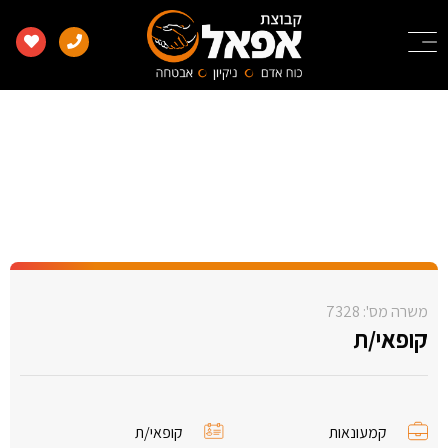
קופאי/ת
משרה מס': 7328
קופאי/ת
קמעונאות
קופאי/ת